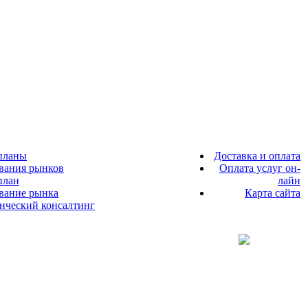
планы
Доставка и оплата
вания рынков
Оплата услуг он-
план
лайн
ование рынка
Карта сайта
енческий консалтинг