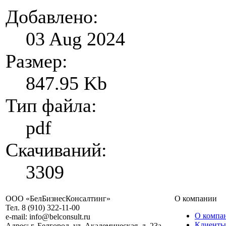
Добавлено:
03 Aug 2024
Размер:
847.95 Kb
Тип файла:
pdf
Скачиваний:
3309
ООО «БелБизнесКонсалтинг»
О компании
Тел. 8 (910) 322-11-00
О компа
e-mail: info@belconsult.ru
Клиенты
Адрес: г. Белгород, ул. Академическая, д. 23а