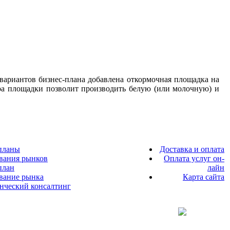
 вариантов бизнес-плана добавлена откормочная площадка на
ура площадки позволит производить белую (или молочную) и
планы
Доставка и оплата
вания рынков
Оплата услуг он-
план
лайн
ование рынка
Карта сайта
енческий консалтинг