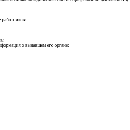
 работников:
ть;
нформация о выдавшем его органе;