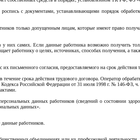
д роспись с документами, устанавливающими порядок обработ
отников только допущенным лицам, которые имеют право получа
в у них самих. Если данные работника возможно получить толь
бщает работнику о целях, источниках, способах получения, а т
 их письменного согласия, предоставляемого на срок действия 
в течение срока действия трудового договора. Оператор обраба
го Кодекса Российской Федерации от 31 июля 1998 г. № 146-ФЗ, ч.
актами.
 персональных данных работников (сведений о состоянии здор
сональных данных».
е данные работников.
в общественных объединениях или их профсоюзной деятельности