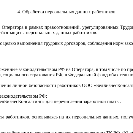
4. Обработка персональных данных работников
в Оператора в рамках правоотношений, урегулированных Трудо
щейся защиты персональных данных работников.
с целью выполнения трудовых договоров, соблюдения норм закон
ложенные законодательством РФ на Оператора, в том числе по п
 социального страхования РФ, в Федеральный фонд обязательно
ечения личной безопасности работников ООО «БелБизнесКонсалт
законодательством РФ;
елБизнесКонсалтинг» для перечисления заработной платы.
сы работников, основываясь на их персональных данных, полу
счет собственных средств в порядке, установленном ТК РФ, ФЗ