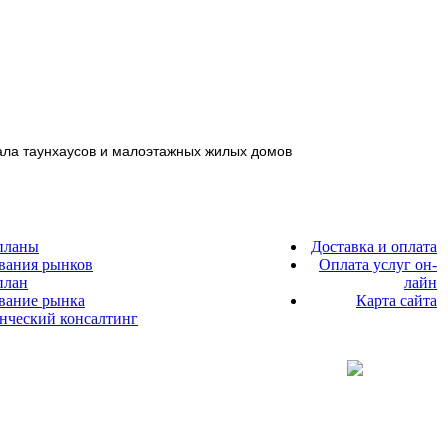
ртала таунхаусов и малоэтажных жилых домов
планы
Доставка и оплата
вания рынков
Оплата услуг он-
план
лайн
ование рынка
Карта сайта
енческий консалтинг