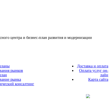
исного центра и бизнес-план развития и модернизации
планы
Доставка и оплата
вания рынков
Оплата услуг он-
план
лайн
ование рынка
Карта сайта
енческий консалтинг