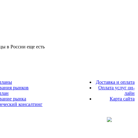
цы в России еще есть
планы
Доставка и оплата
вания рынков
Оплата услуг он-
план
лайн
ование рынка
Карта сайта
енческий консалтинг