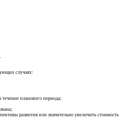
.
дующих случаях:
 в течение планового периода;
ована;
спективы развития или значительно увеличить стоимость