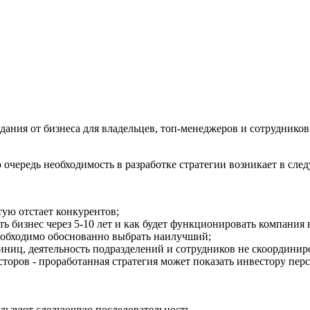
ания от бизнеса для владельцев, топ-менеджеров и сотрудников
 очередь необходимость в разработке стратегии возникает в сле
тую отстает конкурентов;
ять бизнес через 5-10 лет и как будет функционировать компания
необходимо обоснованно выбрать наилучший;
иниц, деятельность подразделений и сотрудников не скоординир
торов - проработанная стратегия может показать инвестору пер
ользуют следующую последовательность